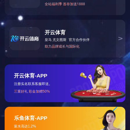
力,落后产能淘汰在华南箱板纸行业较为明显,其他区域和
纸种执行仍有待观察;供需整体仍处于弱平衡中,春节后因
补库存部分纸种阶段性提价有望落实。
上一页
1
下一页
关于我们
公司简介
荣誉资质
乐鱼官方网站
厂容厂貌
产品中心