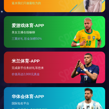
双胶纸
果袋纸
教材专用纸
新闻动态
乐鱼官方网站
行业动态
关注官方手机站